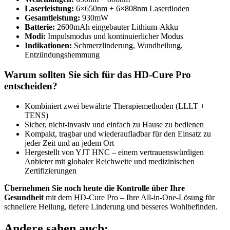
Laserleistung:
6×650nm + 6×808nm Laserdioden
Gesamtleistung:
930mW
Batterie:
2600mAh eingebauter Lithium-Akku
Modi:
Impulsmodus und kontinuierlicher Modus
Indikationen:
Schmerzlinderung, Wundheilung,
Entzündungshemmung
Warum sollten Sie sich für das HD-Cure Pro
entscheiden?
Kombiniert zwei bewährte Therapiemethoden (LLLT +
TENS)
Sicher, nicht-invasiv und einfach zu Hause zu bedienen
Kompakt, tragbar und wiederaufladbar für den Einsatz zu
jeder Zeit und an jedem Ort
Hergestellt von YJT HNC – einem vertrauenswürdigen
Anbieter mit globaler Reichweite und medizinischen
Zertifizierungen
Übernehmen Sie noch heute die Kontrolle über Ihre
Gesundheit
mit dem HD-Cure Pro – Ihre All-in-One-Lösung für
schnellere Heilung, tiefere Linderung und besseres Wohlbefinden.
Andere sahen auch: