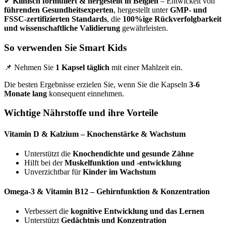
✔
Klinisch formuliert & hergestellt in Belgien
– Entwickelt von
führenden Gesundheitsexperten
, hergestellt unter
GMP- und
FSSC-zertifizierten Standards
, die
100%ige Rückverfolgbarkeit
und wissenschaftliche Validierung
gewährleisten.
So verwenden Sie Smart Kids
📌 Nehmen Sie
1 Kapsel täglich
mit einer Mahlzeit ein.
Die besten Ergebnisse erzielen Sie, wenn Sie die Kapseln
3-6
Monate lang
konsequent einnehmen.
Wichtige Nährstoffe und ihre Vorteile
Vitamin D & Kalzium – Knochenstärke & Wachstum
Unterstützt die
Knochendichte und gesunde Zähne
Hilft bei der
Muskelfunktion und -entwicklung
Unverzichtbar für
Kinder im Wachstum
Omega-3 & Vitamin B12 – Gehirnfunktion & Konzentration
Verbessert die
kognitive Entwicklung und das Lernen
Unterstützt
Gedächtnis und Konzentration