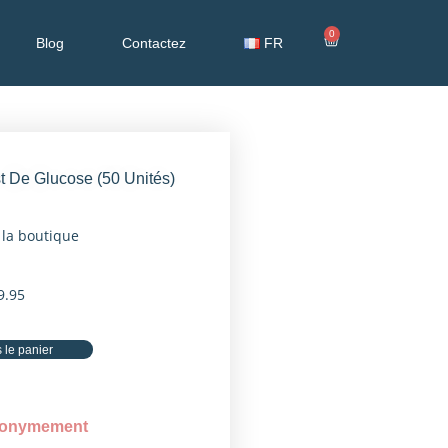
0
Blog
Contactez
FR
 De Glucose (50 Unités)
 la boutique
9.95
 le panier
nonymement