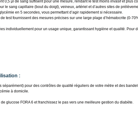
 0,5 μl de sang suffisent pour une mesure, rendant le test moins invasif et plus co
r le sang capillaire (bout du doigt), veineux, artériel et d’autres sites de prélèvem
glycémie en 5 secondes, vous permettant d’agir rapidement si nécessaire.
de test fournissent des mesures précises sur une large plage d’hématocrite (0-70%
s individuellement pour un usage unique, garantissant hygiène et qualité. Pour d
lisation :
s séparément) pour des contrôles de qualité réguliers de votre mètre et des bandele
ycémie à domicile.
e glucose FORA 6 et franchissez le pas vers une meilleure gestion du diabète.