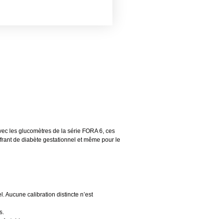
vec les glucomètres de la série FORA 6, ces
ffrant de diabète gestationnel et même pour le
 Aucune calibration distincte n’est
s.