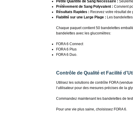
Petite Quantité de Sang Nécessaire :
Seulement
Prélèvement de Sang Polyvalent :
Convient pou
Résultats Rapides :
Recevez votre résultat de 
Fiabilité sur une Large Plage :
Les bandelettes 
Chaque paquet contient 50 bandelettes emballée
bandelettes avec les glucomètres:
FORA 6 Connect
FORA 6 Plus
FORA 6 Duo.
Contrôle de Qualité et Facilité d’Uti
Utilisez les solutions de contrôle FORA (vendue
l’utilisateur pour des mesures précises de la gl
Commandez maintenant les bandelettes de test d
Pour une vie plus saine, choisissez FORA 6.