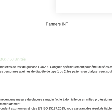
G) / 50 Unités
ndelettes de test de glucose FORA 6. Conçues spécifiquement pour être utilisées a
es personnes atteintes de diabète de type 1 ou 2, les patients en dialyse, ceux sou
ttent une mesure du glucose sanguin facile à domicile ou en milieu professionnel.
 immédiatement.
ondent aux normes strictes EN ISO 15197:2015, vous assurant des résultats fiable