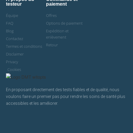
testeur
paiement
Équipe
Offres
FAQ
Options de paiement
Blog
Expédition et
enlèvement
Contactez
Retour
Termes et conditions
Disclaimer
Privacy
Cookies
En proposant directement des tests fiables et de qualité, nous
voulons faire un premier pas pour rendre les soins de santé plus
accessibles et les améliorer.