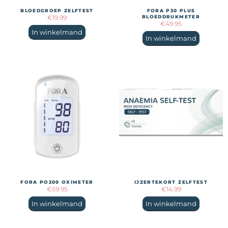
BLOEDGROEP ZELFTEST
FORA P30 PLUS
€
19.99
BLOEDDRUKMETER
€
49.95
In winkelmand
In winkelmand
FORA PO200 OXIMETER
IJZERTEKORT ZELFTEST
€
59.95
€
14.99
In winkelmand
In winkelmand