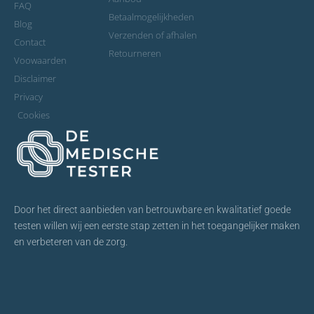
FAQ
Betaalmogelijkheden
Blog
Verzenden of afhalen
Contact
Retourneren
Voowaarden
Disclaimer
Privacy
Cookies
Door het direct aanbieden van betrouwbare en kwalitatief goede
testen willen wij een eerste stap zetten in het toegangelijker maken
en verbeteren van de zorg.