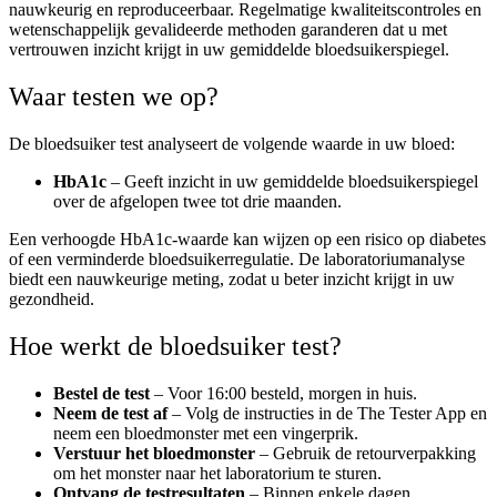
nauwkeurig en reproduceerbaar. Regelmatige kwaliteitscontroles en
wetenschappelijk gevalideerde methoden garanderen dat u met
vertrouwen inzicht krijgt in uw gemiddelde bloedsuikerspiegel.
Waar testen we op?
De bloedsuiker test analyseert de volgende waarde in uw bloed:
HbA1c
– Geeft inzicht in uw gemiddelde bloedsuikerspiegel
over de afgelopen twee tot drie maanden.
Een verhoogde HbA1c-waarde kan wijzen op een risico op diabetes
of een verminderde bloedsuikerregulatie. De laboratoriumanalyse
biedt een nauwkeurige meting, zodat u beter inzicht krijgt in uw
gezondheid.
Hoe werkt de bloedsuiker test?
Bestel de test
–
Voor 16:00 besteld, morgen in huis.
Neem de test af
– Volg de instructies in de The Tester App en
neem een bloedmonster met een vingerprik.
Verstuur het bloedmonster
– Gebruik de retourverpakking
om het monster naar het laboratorium te sturen.
Ontvang de testresultaten
– Binnen enkele dagen