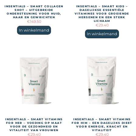
INSENTIALS – SMART COLLAGEN
INSENTIALS – SMART KIDS –
SHOT – UITGEBREIDE
DAGELIJKSE ESSENTIËLE
ONDERSTEUNING VOOR HUID,
VITAMINES VOOR GROEIENDE
HAAR EN GEWRICHTEN
HERSENEN EN EEN STERK
€
149.50
LICHAAM
€
29.40
In winkelmand
In winkelmand
INSENTIALS – SMART VITAMINS
INSENTIALS – SMART VITAMINS
FOR HER – VOEDING OP MAAT
FOR HIM – EEN DAGELIJKS DIEET
VOOR DE GEZONDHEID EN
VOOR ENERGIE, KRACHT EN
VITALITEIT VAN VROUWEN
VITALITEIT
€
29.40
€
29.40