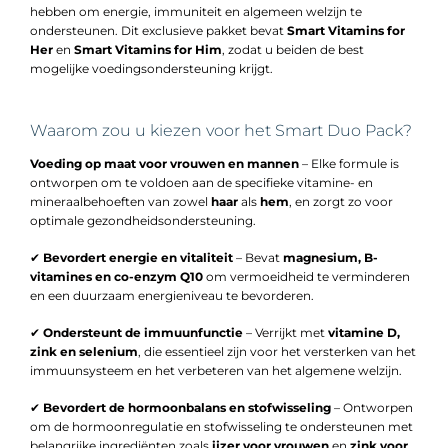
hebben om energie, immuniteit en algemeen welzijn te
ondersteunen. Dit exclusieve pakket bevat
Smart Vitamins for
Her
en
Smart Vitamins for Him
, zodat u beiden de best
mogelijke voedingsondersteuning krijgt.
Waarom zou u kiezen voor het Smart Duo Pack?
Voeding op maat voor vrouwen en mannen
– Elke formule is
ontworpen om te voldoen aan de specifieke vitamine- en
mineraalbehoeften van zowel
haar
als
hem
, en zorgt zo voor
optimale gezondheidsondersteuning.
✔
Bevordert energie en vitaliteit
– Bevat
magnesium, B-
vitamines en co-enzym Q10
om vermoeidheid te verminderen
en een duurzaam energieniveau te bevorderen.
✔
Ondersteunt de immuunfunctie
– Verrijkt met
vitamine D,
zink en selenium
, die essentieel zijn voor het versterken van het
immuunsysteem en het verbeteren van het algemene welzijn.
✔
Bevordert de hormoonbalans en stofwisseling
– Ontworpen
om de hormoonregulatie en stofwisseling te ondersteunen met
belangrijke ingrediënten zoals
ijzer voor vrouwen
en
zink voor