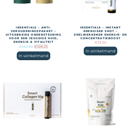
INSENTIALS – ANTI-
INSENTIALS – INSTANT
VEROUDERINGSPAKKET –
ENERGISER SHOT –
UITGEBREIDE ONDERSTEUNING
SNELWERKENDE ENERGIE- EN
VOOR EEN JEUGDIGE HUID,
CONCENTRATIEBOOST
ENERGIE & VITALITEIT
€
19.50
€
142.50
€
128.25
In winkelmand
In winkelmand