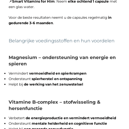
📌
Smart Vitamins for Him
: Neem
elke ochtend 1 capsule
met
een glas water.
Voor de beste resultaten neemt u de capsules regelmatig
in
gedurende 3-6 maanden
.
Belangrijke voedingsstoffen en hun voordelen
Magnesium – ondersteuning van energie en
spieren
Vermindert
vermoeidheid en spierkrampen
Ondersteunt
spierherstel en ontspanning
Helpt bij
de werking van het zenuwstelsel
Vitamine B-complex – stofwisseling &
hersenfunctie
Verbetert
de energieproductie en vermindert vermoeidheid
Ondersteunt
mentale helderheid en cognitieve functie
Helpt bij
een gezonde zenuwfunctie