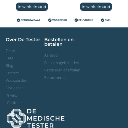
In winkelmand
In winkelmand
Over De Tester
Bestellen en
betalen
Team
Aanbod
FAQ
Betaalmogelijkheden
Blog
Verzenden of afhalen
Contact
Retourneren
Voowaarden
Disclaimer
Privacy
Cookies