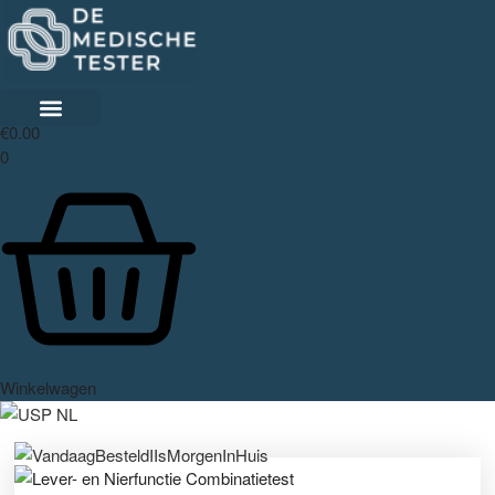
€
0.00
0
Winkelwagen