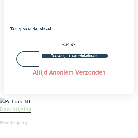
Terug naar de winkel
€
34.99
Lever-
Toevoegen aan winkelmand
en
Nierfunctie
Altijd Anoniem Verzonden
Combinatietest
aantal
Beschrijving
Beschrijving