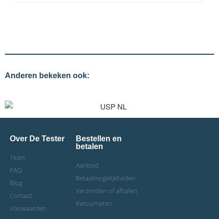
Anderen bekeken ook:
Over De Tester
Bestellen en
betalen
Team
Aanbod
FAQ
Betaalmogelijkheden
Blog
Verzenden of afhalen
Contact
Retourneren
Voowaarden