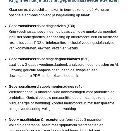
Krijg méér uit je test met gepersonaliseerde adviezen
Klaar om echt verschil te maken in jouw gezondheid? Met onze
optionele add-ons ontvang je begeleiding op maat:
Gepersonaliseerd voedingsadvies
(€30)
Krijg voedingsaanbevelingen op basis van jouw unieke darmprofiel.
Inclusief portiegroottes, aanpassing op dieetvoorkeuren en medische
restricties zoals PDS of intoleranties. Inclusief voedingsstofanalyse
van koolhydraten, eiwitten, vetten en vezels.
Gepersonaliseerd voedingsdagboekadvies
(€30)
Laat jouw 3-daags voedingsdagboek analyseren door diëtisten en AI.
Ontvang gerichte aanpassingen, handige swaps en een
downloadbare PDF met bruikbare feedback.
Gepersonaliseerd supplementenadvies
(€45)
Wetenschappelijk onderbouwde aanbevelingen voor probiotica en
prebiotica. Gericht op jouw persoonlijke doelen: darmgezondheid,
huid, energie of stemming. Zonder merkvoorkeur, met transparante
uitleg over dosering, veiligheid en werking.
Noory maaltijdplan & receptenplatform
(€59 / 3 maanden)
Volledig gepersonaliseerd maaltijdplatform met recepten en
weekmenu’s op basis van jouw microbioom. Inclusief een