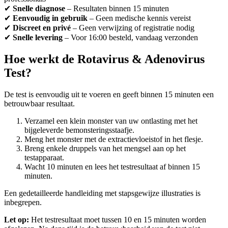
✔
Snelle diagnose
– Resultaten binnen 15 minuten
✔
Eenvoudig in gebruik
– Geen medische kennis vereist
✔
Discreet en privé
– Geen verwijzing of registratie nodig
✔
Snelle levering
– Voor 16:00 besteld, vandaag verzonden
Hoe werkt de Rotavirus & Adenovirus
Test?
De test is eenvoudig uit te voeren en geeft binnen 15 minuten een
betrouwbaar resultaat.
Verzamel een klein monster van uw ontlasting met het
bijgeleverde bemonsteringsstaafje.
Meng het monster met de extractievloeistof in het flesje.
Breng enkele druppels van het mengsel aan op het
testapparaat.
Wacht 10 minuten en lees het testresultaat af binnen 15
minuten.
Een gedetailleerde handleiding met stapsgewijze illustraties is
inbegrepen.
Let op:
Het testresultaat moet tussen 10 en 15 minuten worden