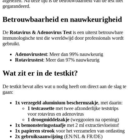
afgelezen. Na deze tijd is de betrouwbaarheid van de test niet
gegarandeerd.
Betrouwbaarheid en nauwkeurigheid
De
Rotavirus & Adenovirus Test
is een uiterst betrouwbare
immunologische test die wereldwijd door professionals wordt
gebruikt.
Adenovirustest
: Meer dan 99% nauwkeurig
Rotavirustest
: Meer dan 97% nauwkeurig
Wat zit er in de testkit?
De testkit bevat alles wat u nodig heeft om direct aan de slag te
gaan:
1x verzegeld aluminium beschermzakje
, met daarin:
1 testcassette
met twee afzonderlijke teststrips
voor rotavirus en adenovirus
1 droogmiddelzakje
(weggooien na opening)
1x bemonsteringsstaafje
met 2 ml extractievloeistof
1x papieren strook
voor het verzamelen van ontlasting
2x gebruiksaanwijzing
(EN/NL & FR/DE)