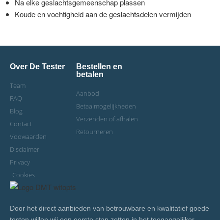
Na elke geslachtsgemeenschap plassen
Koude en vochtigheid aan de geslachtsdelen vermijden
Over De Tester
Bestellen en
betalen
Team
Aanbod
FAQ
Betaalmogelijkheden
Blog
Verzenden of afhalen
Contact
Retourneren
Voowaarden
Disclaimer
Privacy
Cookies
Door het direct aanbieden van betrouwbare en kwalitatief goede
testen willen wij een eerste stap zetten in het toegangelijker