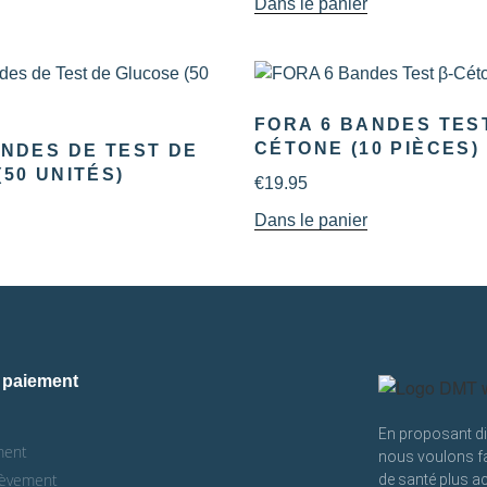
Dans le panier
FORA 6 BANDES TEST
CÉTONE (10 PIÈCES)
ANDES DE TEST DE
50 UNITÉS)
€
19.95
Dans le panier
paiement
En proposant dir
ment
nous voulons fa
lèvement
de santé plus ac