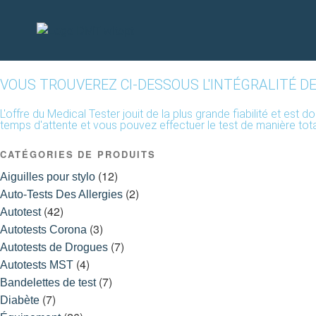
VOUS TROUVEREZ CI-DESSOUS L'INTÉGRALITÉ D
L'offre du Medical Tester jouit de la plus grande fiabilité et es
temps d'attente et vous pouvez effectuer le test de manière t
CATÉGORIES DE PRODUITS
(12)
Aiguilles pour stylo
(2)
Auto-Tests Des Allergies
(42)
Autotest
(3)
Autotests Corona
(7)
Autotests de Drogues
(4)
Autotests MST
(7)
Bandelettes de test
(7)
Diabète