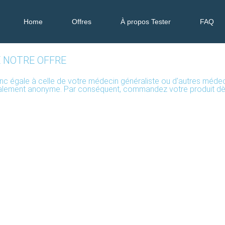
Home
Offres
À propos Tester
FAQ
E NOTRE OFFRE
t donc égale à celle de votre médecin généraliste ou d'autres méde
otalement anonyme. Par conséquent, commandez votre produit dè