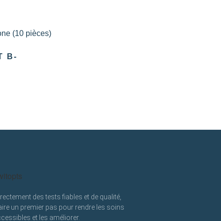
 Β-
ectement des tests fiables et de qualité,
ire un premier pas pour rendre les soins
cessibles et les améliorer.