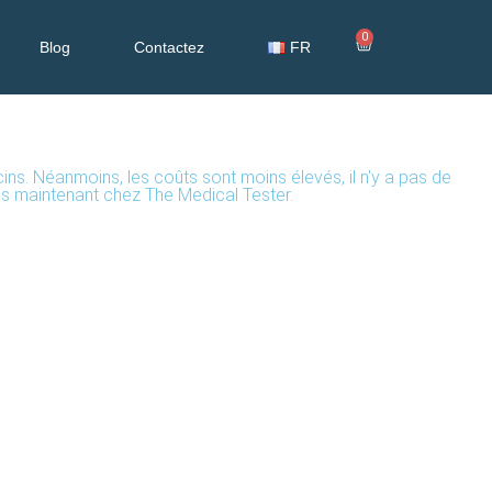
0
Blog
Contactez
FR
cins. Néanmoins, les coûts sont moins élevés, il n'y a pas de
s maintenant chez The Medical Tester.